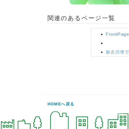
関連のあるページ一覧
FrontPage
加古川市
加古川市
姫路市・
食器棚・
ダイニン
HOMEへ戻る
電動工具
電動工具
マッサー