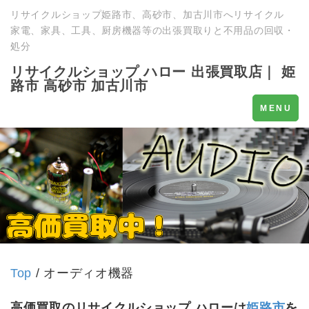
リサイクルショップ姫路市、高砂市、加古川市へリサイクル
家電、家具、工具、厨房機器等の出張買取りと不用品の回収・
処分
リサイクルショップ ハロー 出張買取店｜ 姫
路市 高砂市 加古川市
Toggle
MENU
navigati
Top
/ オーディオ機器
高価買取のリサイクルショップ ハローは
姫路市
を